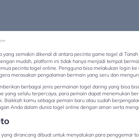
 am
a yang semakin dikenal di antara pecinta game togel di Tanah
engan mudah, platform ini tidak hanya menjadi tempat bermai
mua pecinta togel online. Pengguna bisa melakukan login ke
egera merasakan pengalaman bermain yang seru dan mengun
berikan berbagai jenis permainan togel daring yang bisa bisa
ine yang selalu terpercaya, para pemain dapat menemukan ber
k. Baikkah kamu sebagai pemain baru atau sudah berpengalam
gan Anda dalam dunia togel online dengan aman serta meng
oto
m yang dirancang dibuat untuk menyatukan para penggemar tog