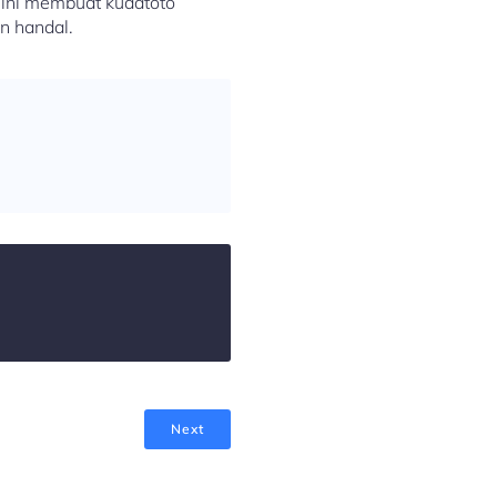
n ini membuat kudatoto
n handal.
Next