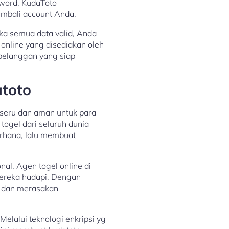
sword, KudaToto
embali account Anda.
ka semua data valid, Anda
online yang disediakan oleh
pelanggan yang siap
toto
seru dan aman untuk para
togel dari seluruh dunia
rhana, lalu membuat
nal. Agen togel online di
ereka hadapi. Dengan
n dan merasakan
elalui teknologi enkripsi yg