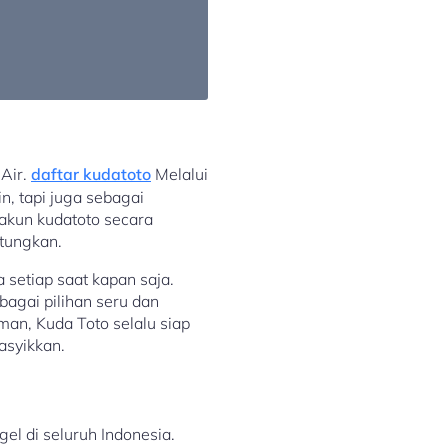
 Air.
daftar kudatoto
Melalui
n, tapi juga sebagai
 akun kudatoto secara
tungkan.
 setiap saat kapan saja.
bagai pilihan seru dan
an, Kuda Toto selalu siap
asyikkan.
el di seluruh Indonesia.