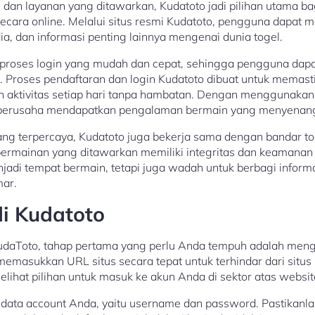
dan layanan yang ditawarkan, Kudatoto jadi pilihan utama ba
cara online. Melalui situs resmi Kudatoto, pengguna dapat 
ia, dan informasi penting lainnya mengenai dunia togel.
t proses login yang mudah dan cepat, sehingga pengguna da
. Proses pendaftaran dan login Kudatoto dibuat untuk memas
aktivitas setiap hari tanpa hambatan. Dengan menggunakan
 berusaha mendapatkan pengalaman bermain yang menyenan
ang terpercaya, Kudatoto juga bekerja sama dengan bandar to
mainan yang ditawarkan memiliki integritas dan keamanan 
enjadi tempat bermain, tetapi juga wadah untuk berbagi inform
mar.
di Kudatoto
daToto, tahap pertama yang perlu Anda tempuh adalah meng
emasukkan URL situs secara tepat untuk terhindar dari situ
lihat pilihan untuk masuk ke akun Anda di sektor atas websit
ut data account Anda, yaitu username dan password. Pastikan