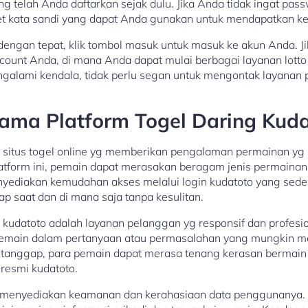
 telah Anda daftarkan sejak dulu. Jika Anda tidak ingat pas
set kata sandi yang dapat Anda gunakan untuk mendapatkan k
ngan tepat, klik tombol masuk untuk masuk ke akun Anda. Ji
count Anda, di mana Anda dapat mulai berbagai layanan lotto 
galami kendala, tidak perlu segan untuk mengontak layanan 
ama Platform Togel Daring Kuda
situs togel online yg memberikan pengalaman permainan yg 
atform ini, pemain dapat merasakan beragam jenis permainan 
yediakan kemudahan akses melalui login kudatoto yang sede
p saat dan di mana saja tanpa kesulitan.
i kudatoto adalah layanan pelanggan yg responsif dan profesio
pemain dalam pertanyaan atau permasalahan yang mungkin m
 tanggap, para pemain dapat merasa tenang kerasan bermai
resmi kudatoto.
a menyediakan keamanan dan kerahasiaan data penggunanya. M