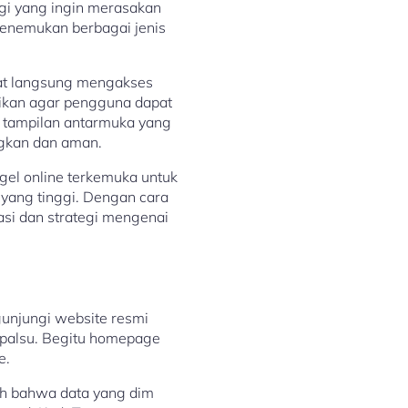
gi yang ingin merasakan
menemukan berbagai jenis
pat langsung mengakses
tikan agar pengguna dapat
 tampilan antarmuka yang
gkan dan aman.
gel online terkemuka untuk
yang tinggi. Dengan cara
asi dan strategi mengenai
unjungi website resmi
s palsu. Begitu homepage
e.
lah bahwa data yang dim