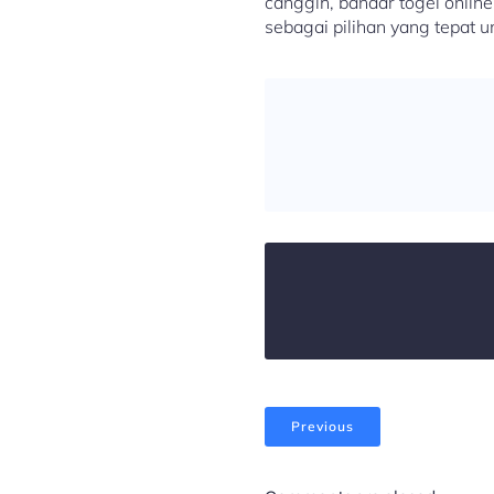
canggih, bandar togel onlin
sebagai pilihan yang tepat 
Previous