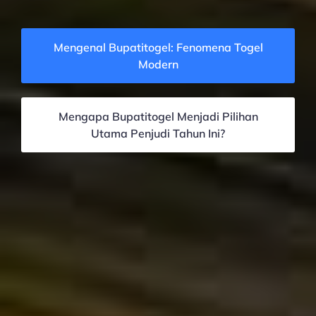
Mengenal Bupatitogel: Fenomena Togel
Modern
Mengapa Bupatitogel Menjadi Pilihan
Utama Penjudi Tahun Ini?