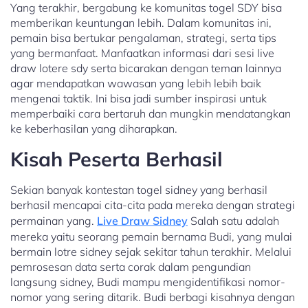
Yang terakhir, bergabung ke komunitas togel SDY bisa
memberikan keuntungan lebih. Dalam komunitas ini,
pemain bisa bertukar pengalaman, strategi, serta tips
yang bermanfaat. Manfaatkan informasi dari sesi live
draw lotere sdy serta bicarakan dengan teman lainnya
agar mendapatkan wawasan yang lebih lebih baik
mengenai taktik. Ini bisa jadi sumber inspirasi untuk
memperbaiki cara bertaruh dan mungkin mendatangkan
ke keberhasilan yang diharapkan.
Kisah Peserta Berhasil
Sekian banyak kontestan togel sidney yang berhasil
berhasil mencapai cita-cita pada mereka dengan strategi
permainan yang.
Live Draw Sidney
Salah satu adalah
mereka yaitu seorang pemain bernama Budi, yang mulai
bermain lotre sidney sejak sekitar tahun terakhir. Melalui
pemrosesan data serta corak dalam pengundian
langsung sidney, Budi mampu mengidentifikasi nomor-
nomor yang sering ditarik. Budi berbagi kisahnya dengan