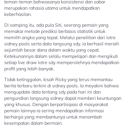
teman-teman bahwasanya konsistensi dan sabar
merupakan rahasia utama untuk mendapatkan
keberhasilan.
Di samping itu, ada pula Siti, seorang pemain yang
memakai metode prediksi berbasis statistik untuk
memilih angka yang tepat. Melalui penelitian dari lotre
sidney pools serta data langsung sdy, ia berhasil meraih
sejumlah besar dana dalam waktu yang cepat.
Ketekunannya dalam selalu mempelajari dan mengikuti
setiap live draw lotre sdy memperolehnya mendapatkan
profit yang lebih banyak.
Tidak ketinggalan, kisah Ricky yang terus memantau
berita terbaru terkini di sidney pools. Ia meyakini bahwa
mengupdate data tentang sdy pada hari ini dan
pengundian langsung sidney dapat memberi keuntungan
yang khusus. Dengan berpartisipasi di masyarakat
pemain lainnya ia sering mendapatkan informasi
berharga yang membantunya untuk menambah
kesempatan dalam bermain.