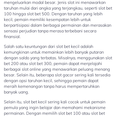
mengeluarkan modal besar. Jenis slot ini menawarkan
taruhan mulai dari angka yang terjangkau, seperti slot bet
100 hingga slot bet 500. Dengan taruhan yang lebih
kecil, pemain memiliki kesempatan lebih untuk
berpartisipasi dalam berbagai permainan dan merasakan
sensasi perjudian tanpa merasa terbebani secara
finansial.
Salah satu keuntungan dari slot bet kecil adalah
kemungkinan untuk memainkan lebih banyak putaran
dengan saldo yang terbatas. Misalnya, menggunakan slot
bet 200 atau slot bet 300, pemain dapat menjelajahi
berbagai slot online yang menawarkan peluang menang
besar. Selain itu, beberapa slot gacor sering kali tersedia
dengan opsi taruhan kecil, sehingga pemain dapat
meraih kemenangan tanpa harus mempertaruhkan
banyak uang.
Selain itu, slot bet kecil sering kali cocok untuk pemain
pemula yang ingin belajar dan memahami mekanisme
permainan. Dengan memilih slot bet 100 atau slot bet