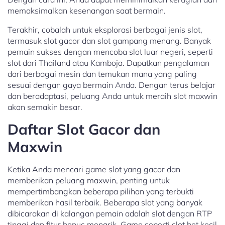
memaksimalkan kesenangan saat bermain.
Terakhir, cobalah untuk eksplorasi berbagai jenis slot,
termasuk slot gacor dan slot gampang menang. Banyak
pemain sukses dengan mencoba slot luar negeri, seperti
slot dari Thailand atau Kamboja. Dapatkan pengalaman
dari berbagai mesin dan temukan mana yang paling
sesuai dengan gaya bermain Anda. Dengan terus belajar
dan beradaptasi, peluang Anda untuk meraih slot maxwin
akan semakin besar.
Daftar Slot Gacor dan
Maxwin
Ketika Anda mencari game slot yang gacor dan
memberikan peluang maxwin, penting untuk
mempertimbangkan beberapa pilihan yang terbukti
memberikan hasil terbaik. Beberapa slot yang banyak
dibicarakan di kalangan pemain adalah slot dengan RTP
tinggi dan fitur bonus menarik. Game seperti slot bet kecil