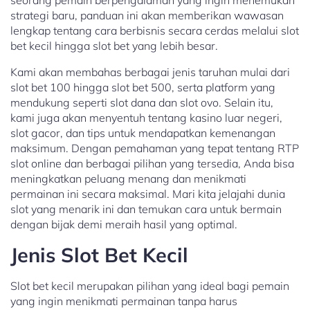
seorang pemain berpengalaman yang ingin menemukan
strategi baru, panduan ini akan memberikan wawasan
lengkap tentang cara berbisnis secara cerdas melalui slot
bet kecil hingga slot bet yang lebih besar.
Kami akan membahas berbagai jenis taruhan mulai dari
slot bet 100 hingga slot bet 500, serta platform yang
mendukung seperti slot dana dan slot ovo. Selain itu,
kami juga akan menyentuh tentang kasino luar negeri,
slot gacor, dan tips untuk mendapatkan kemenangan
maksimum. Dengan pemahaman yang tepat tentang RTP
slot online dan berbagai pilihan yang tersedia, Anda bisa
meningkatkan peluang menang dan menikmati
permainan ini secara maksimal. Mari kita jelajahi dunia
slot yang menarik ini dan temukan cara untuk bermain
dengan bijak demi meraih hasil yang optimal.
Jenis Slot Bet Kecil
Slot bet kecil merupakan pilihan yang ideal bagi pemain
yang ingin menikmati permainan tanpa harus