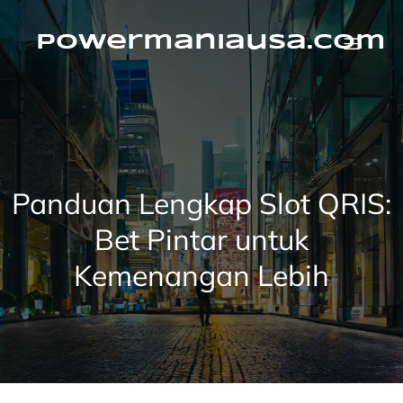
Skip
to
content
powermaniausa.com
Panduan Lengkap Slot QRIS:
Bet Pintar untuk
Kemenangan Lebih