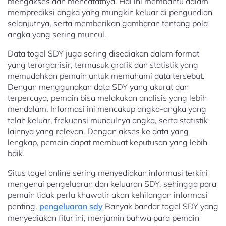
mengakses dan mencatatnya. Hal ini membantu dalam
memprediksi angka yang mungkin keluar di pengundian
selanjutnya, serta memberikan gambaran tentang pola
angka yang sering muncul.
Data togel SDY juga sering disediakan dalam format
yang terorganisir, termasuk grafik dan statistik yang
memudahkan pemain untuk memahami data tersebut.
Dengan menggunakan data SDY yang akurat dan
terpercaya, pemain bisa melakukan analisis yang lebih
mendalam. Informasi ini mencakup angka-angka yang
telah keluar, frekuensi munculnya angka, serta statistik
lainnya yang relevan. Dengan akses ke data yang
lengkap, pemain dapat membuat keputusan yang lebih
baik.
Situs togel online sering menyediakan informasi terkini
mengenai pengeluaran dan keluaran SDY, sehingga para
pemain tidak perlu khawatir akan kehilangan informasi
penting.
pengeluaran sdy
Banyak bandar togel SDY yang
menyediakan fitur ini, menjamin bahwa para pemain