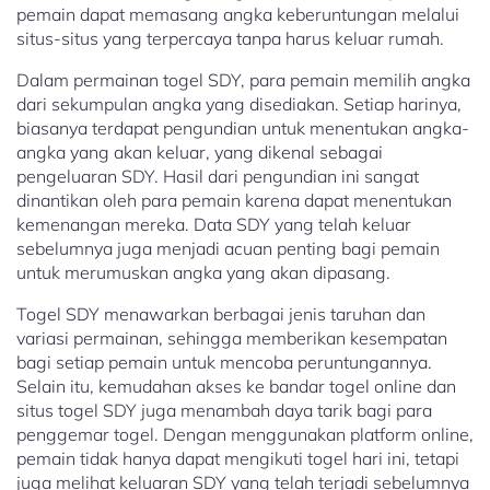
pemain dapat memasang angka keberuntungan melalui
situs-situs yang terpercaya tanpa harus keluar rumah.
Dalam permainan togel SDY, para pemain memilih angka
dari sekumpulan angka yang disediakan. Setiap harinya,
biasanya terdapat pengundian untuk menentukan angka-
angka yang akan keluar, yang dikenal sebagai
pengeluaran SDY. Hasil dari pengundian ini sangat
dinantikan oleh para pemain karena dapat menentukan
kemenangan mereka. Data SDY yang telah keluar
sebelumnya juga menjadi acuan penting bagi pemain
untuk merumuskan angka yang akan dipasang.
Togel SDY menawarkan berbagai jenis taruhan dan
variasi permainan, sehingga memberikan kesempatan
bagi setiap pemain untuk mencoba peruntungannya.
Selain itu, kemudahan akses ke bandar togel online dan
situs togel SDY juga menambah daya tarik bagi para
penggemar togel. Dengan menggunakan platform online,
pemain tidak hanya dapat mengikuti togel hari ini, tetapi
juga melihat keluaran SDY yang telah terjadi sebelumnya