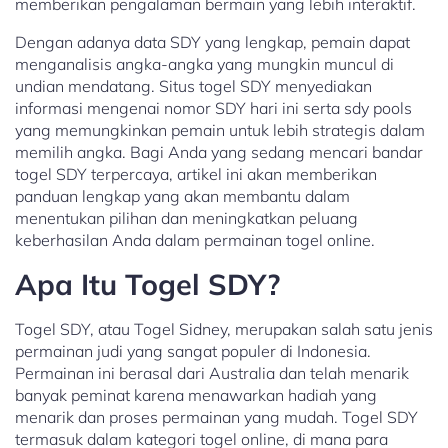
memberikan pengalaman bermain yang lebih interaktif.
Dengan adanya data SDY yang lengkap, pemain dapat
menganalisis angka-angka yang mungkin muncul di
undian mendatang. Situs togel SDY menyediakan
informasi mengenai nomor SDY hari ini serta sdy pools
yang memungkinkan pemain untuk lebih strategis dalam
memilih angka. Bagi Anda yang sedang mencari bandar
togel SDY terpercaya, artikel ini akan memberikan
panduan lengkap yang akan membantu dalam
menentukan pilihan dan meningkatkan peluang
keberhasilan Anda dalam permainan togel online.
Apa Itu Togel SDY?
Togel SDY, atau Togel Sidney, merupakan salah satu jenis
permainan judi yang sangat populer di Indonesia.
Permainan ini berasal dari Australia dan telah menarik
banyak peminat karena menawarkan hadiah yang
menarik dan proses permainan yang mudah. Togel SDY
termasuk dalam kategori togel online, di mana para