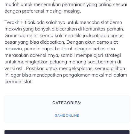
mudah untuk menemukan permainan yang paling sesuai
dengan preferensi masing-masing.
Terakhir, tidak ada salahnya untuk mencoba slot demo
maxwin yang banyak dibicarakan di komunitas pemain.
Game-game ini sering kali memiliki jackpot atau bonus
besar yang bisa didapatkan. Dengan akun demo slot
maxwin, pemain dapat bertaruh dengan bebas dan
merasakan adrenalinnya, sambil mempelajari strategi
untuk meningkatkan peluang menang saat bermain di
versi asli. Pastikan untuk mengeksplorasi semua pilihan
ini agar bisa mendapatkan pengalaman maksimal dalam
bermain slot.
CATEGORIES:
GAME ONLINE