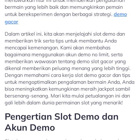
menawarkan fitur ini untuk memberikan pengalaman
bermain yang lebih baik dan memungkinkan pemain
untuk bereksperimen dengan berbagai strategi.
demo
gacor
Dalam artikel ini, kita akan menjelajahi slot demo dan
memberikan trik serta tips untuk membantu Anda
mencapai kemenangan. Kami akan membahas
bagaimana menggunakan akun demo no limit, serta
memberikan wawasan tentang demo slot gacor yang
dikenal memberikan peluang menang yang lebih tinggi.
Dengan memahami cara kerja slot demo gacor dan tips
untuk mengoptimalkan pengalaman bermain Anda, Anda
bisa meningkatkan kemungkinan meraih jackpot sambil
bersenang-senang. Mari kita mulai petualangan ini dan
gali lebih dalam dunia permainan slot yang menarik!
Pengertian Slot Demo dan
Akun Demo