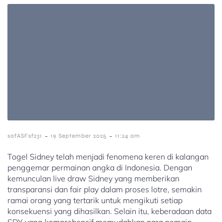
-
-
safASFsf231
19 September 2025
11:24 am
Togel Sidney telah menjadi fenomena keren di kalangan
penggemar permainan angka di Indonesia. Dengan
kemunculan live draw Sidney yang memberikan
transparansi dan fair play dalam proses lotre, semakin
ramai orang yang tertarik untuk mengikuti setiap
konsekuensi yang dihasilkan. Selain itu, keberadaan data