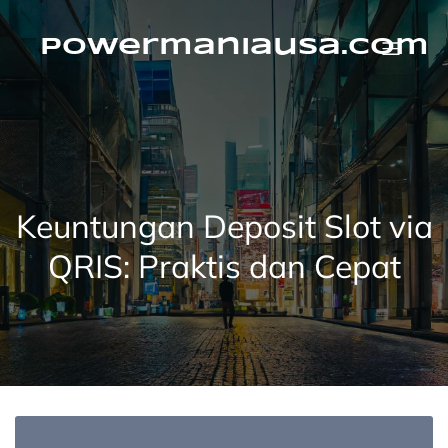
Skip
to
content
powermaniausa.com
Keuntungan Deposit Slot via
QRIS: Praktis dan Cepat