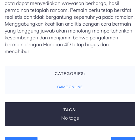
data dapat menyediakan wawasan berharga, hasil
permainan tetaplah random. Pemain perlu tetap bersifat
realistis dan tidak bergantung sepenuhnya pada ramalan.
Menggabungkan keahlian analitis dengan cara bermain
yang tanggung jawab akan menolong mempertahankan
keseimbangan dan menjamin bahwa pengalaman
bermain dengan Harapan 4D tetap bagus dan
menghibur.
CATEGORIES:
GAME ONLINE
TAGS:
No tags