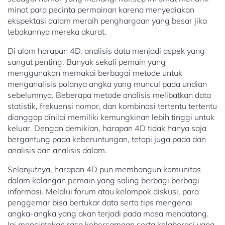
minat para pecinta permainan karena menyediakan
ekspektasi dalam meraih penghargaan yang besar jika
tebakannya mereka akurat.
Di alam harapan 4D, analisis data menjadi aspek yang
sangat penting. Banyak sekali pemain yang
menggunakan memakai berbagai metode untuk
menganalisis polanya angka yang muncul pada undian
sebelumnya. Beberapa metode analisis melibatkan data
statistik, frekuensi nomor, dan kombinasi tertentu tertentu
dianggap dinilai memiliki kemungkinan lebih tinggi untuk
keluar. Dengan demikian, harapan 4D tidak hanya saja
bergantung pada keberuntungan, tetapi juga pada dan
analisis dan analisis dalam.
Selanjutnya, harapan 4D pun membangun komunitas
dalam kalangan pemain yang saling berbagi berbagi
informasi. Melalui forum atau kelompok diskusi, para
penggemar bisa bertukar data serta tips mengenai
angka-angka yang akan terjadi pada masa mendatang.
Ini menciptakan rasa kebersamaan serta kolaborasi yang,