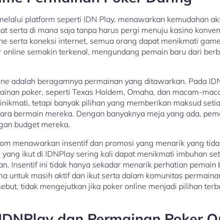
elalui platform seperti IDN Play, menawarkan kemudahan aks
at serta di mana saja tanpa harus pergi menuju kasino konve
serta koneksi internet, semua orang dapat menikmati game ini
 online semakin terkenal, mengundang pemain baru dari berba
online adalah beragamnya permainan yang ditawarkan. Pada ID
ainan poker, seperti Texas Holdem, Omaha, dan macam-macam 
dinikmati, tetapi banyak pilihan yang memberikan maksud se
cara bermain mereka. Dengan banyaknya meja yang ada, pem
engan budget mereka.
com menawarkan insentif dan promosi yang menarik yang tidak
 yang ikut di IDNPlay sering kali dapat menikmati imbuhan se
n. Insentif ini tidak hanya sekadar menarik perhatian pemain
ma untuk masih aktif dan ikut serta dalam komunitas permai
but, tidak mengejutkan jika poker online menjadi pilihan ter
DNPlay dan Permainan Poker On