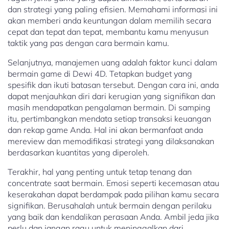
dan strategi yang paling efisien. Memahami informasi ini
akan memberi anda keuntungan dalam memilih secara
cepat dan tepat dan tepat, membantu kamu menyusun
taktik yang pas dengan cara bermain kamu.
Selanjutnya, manajemen uang adalah faktor kunci dalam
bermain game di Dewi 4D. Tetapkan budget yang
spesifik dan ikuti batasan tersebut. Dengan cara ini, anda
dapat menjauhkan diri dari kerugian yang signifikan dan
masih mendapatkan pengalaman bermain. Di samping
itu, pertimbangkan mendata setiap transaksi keuangan
dan rekap game Anda. Hal ini akan bermanfaat anda
mereview dan memodifikasi strategi yang dilaksanakan
berdasarkan kuantitas yang diperoleh.
Terakhir, hal yang penting untuk tetap tenang dan
concentrate saat bermain. Emosi seperti kecemasan atau
keserakahan dapat berdampak pada pilihan kamu secara
signifikan. Berusahalah untuk bermain dengan perilaku
yang baik dan kendalikan perasaan Anda. Ambil jeda jika
perlu dan jangan ragu untuk meninggalkan dari