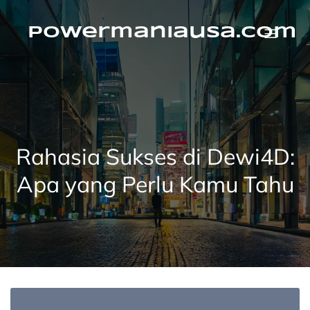
Skip
to
content
powermaniausa.com
Rahasia Sukses di Dewi4D:
Apa yang Perlu Kamu Tahu