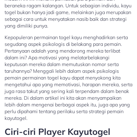
beraneka ragam kalangan. Untuk sebagian individu, kayu
togel bukan hanya jadi game, melainkan juga merupakan
sebagai cara untuk menyatakan nasib baik dan strategi
yang dimiliki punya.
Kepopuleran permainan togel kayu menghadirkan serta
segudang aspek psikologis di belakang para pemain.
Pertanyaan adalah yang mendorong mereka terlibat
dalam ini? Apa motivasi yang melatarbelakangi
keputusan mereka dalam memutuskan nomor serta
taruhannya? Menggali lebih dalam aspek psikologis
pemain permainan togel kayu dapat menyokong kita
mengetahui apa yang memotivasi, harapan mereka, serta
juga rasa takut yang sering kali terpendam dalam benak
mereka. Di dalam artikel ini kita akan menyampaikan
lebih dalam mengenai berbagai aspek itu, juga apa yang
perlu dipahami tentang perilaku serta strategi pemain
kayutogel.
Ciri-ciri Player Kayutogel