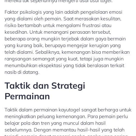
mereka tak sepenuhnya mengerti asal usul togel.
Faktor psikologis yang lain adalah pengelolaan emosi
yang dialami oleh pemain. Saat merasakan kesulitan,
risiko bertambah untuk mengalami frustrasi atau
kesedihan. Untuk menangani perasaan tersebut,
beberapa orang mungkin terjebak dalam gaya bermain
yang kurang baik, berupaya mengejar kerugian yang
telah dialami. Sebaliknya, kemenangan bisa memberikan
rangsangan semangat yang kuat, tetapi juga mungkin
menumbuhkan ekspektasi yang tidak beralasan terkait
nasib di datang.
Taktik dan Strategi
Permainan
Taktik dalam permainan kayutogel sangat berharga untuk
meningkatkan peluang kemenangan. Para pemain perlu
belajar pola dan tren yang muncul dalam hasil
sebelumnya. Dengan memantau hasil-hasil yang telah