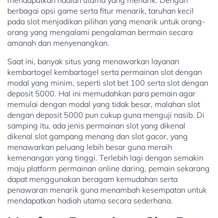
mendapatkan hadiah utama yang menarik. Dengan
berbagai opsi game serta fitur menarik, taruhan kecil
pada slot menjadikan pilihan yang menarik untuk orang-
orang yang mengalami pengalaman bermain secara
amanah dan menyenangkan.
Saat ini, banyak situs yang menawarkan layanan
kembartogel kembartogel serta permainan slot dengan
modal yang minim, seperti slot bet 100 serta slot dengan
deposit 5000. Hal ini memudahkan para pemain agar
memulai dengan modal yang tidak besar, malahan slot
dengan deposit 5000 pun cukup guna menguji nasib. Di
samping itu, ada jenis permainan slot yang dikenal
dikenal slot gampang menang dan slot gacor, yang
menawarkan peluang lebih besar guna meraih
kemenangan yang tinggi. Terlebih lagi dengan semakin
maju platform permainan online daring, pemain sekarang
dapat menggunakan beragam kemudahan serta
penawaran menarik guna menambah kesempatan untuk
mendapatkan hadiah utama secara sederhana.