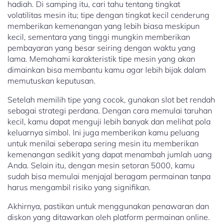
hadiah. Di samping itu, cari tahu tentang tingkat
volatilitas mesin itu; tipe dengan tingkat kecil cenderung
memberikan kemenangan yang lebih biasa meskipun
kecil, sementara yang tinggi mungkin memberikan
pembayaran yang besar seiring dengan waktu yang
lama. Memahami karakteristik tipe mesin yang akan
dimainkan bisa membantu kamu agar lebih bijak dalam
memutuskan keputusan.
Setelah memilih tipe yang cocok, gunakan slot bet rendah
sebagai strategi perdana. Dengan cara memulai taruhan
kecil, kamu dapat menguji lebih banyak dan melihat pola
keluarnya simbol. Ini juga memberikan kamu peluang
untuk menilai seberapa sering mesin itu memberikan
kemenangan sedikit yang dapat menambah jumlah uang
Anda. Selain itu, dengan mesin setoran 5000, kamu
sudah bisa memulai menjajal beragam permainan tanpa
harus mengambil risiko yang signifikan.
Akhirnya, pastikan untuk menggunakan penawaran dan
diskon yang ditawarkan oleh platform permainan online.