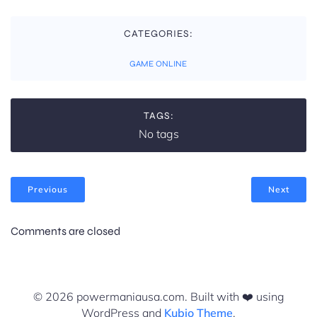
CATEGORIES:
GAME ONLINE
TAGS:
No tags
Previous
Next
Comments are closed
© 2026 powermaniausa.com. Built with ❤️ using
WordPress and
Kubio Theme
.