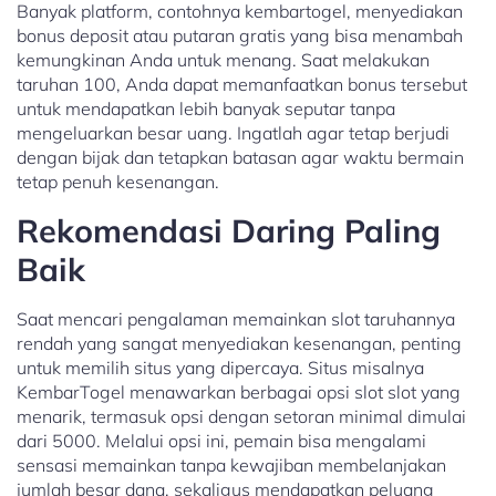
Banyak platform, contohnya kembartogel, menyediakan
bonus deposit atau putaran gratis yang bisa menambah
kemungkinan Anda untuk menang. Saat melakukan
taruhan 100, Anda dapat memanfaatkan bonus tersebut
untuk mendapatkan lebih banyak seputar tanpa
mengeluarkan besar uang. Ingatlah agar tetap berjudi
dengan bijak dan tetapkan batasan agar waktu bermain
tetap penuh kesenangan.
Rekomendasi Daring Paling
Baik
Saat mencari pengalaman memainkan slot taruhannya
rendah yang sangat menyediakan kesenangan, penting
untuk memilih situs yang dipercaya. Situs misalnya
KembarTogel menawarkan berbagai opsi slot slot yang
menarik, termasuk opsi dengan setoran minimal dimulai
dari 5000. Melalui opsi ini, pemain bisa mengalami
sensasi memainkan tanpa kewajiban membelanjakan
jumlah besar dana, sekaligus mendapatkan peluang