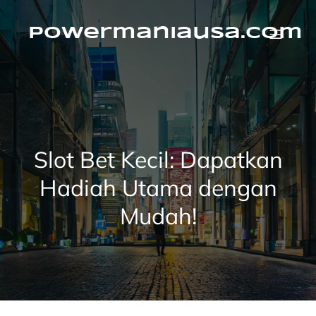
Skip
to
content
powermaniausa.com
Slot Bet Kecil: Dapatkan
Hadiah Utama dengan
Mudah!