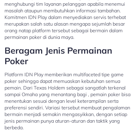
menghubungi tim layanan pelanggan apabila menemui
masalah ataupun membutuhkan informasi tambahan.
Komitmen IDN Play dalam menyediakan servis terhebat
merupakan salah satu alasan mengapa sejumlah besar
orang natap platform tersebut sebagai bermain dalam
permainan poker di dunia maya.
Beragam Jenis Permainan
Poker
Platform IDN Play memberikan multifaceted tipe game
poker sehingga dapat memuaskan kebutuhan semua
pemain. Dari Texas Holdem sebagai sangatlah terkenal
sampai Omaha yang menantang bagi , pemain poker bisa
menentukan sesuai dengan level keterampilan serta
preferensi sendiri. Variasi tersebut membuat pengalaman
bermain menjadi semakin mengasyikkan, dengan setiap
jenis permainan punya aturan-aturan dan taktik yang
berbeda.