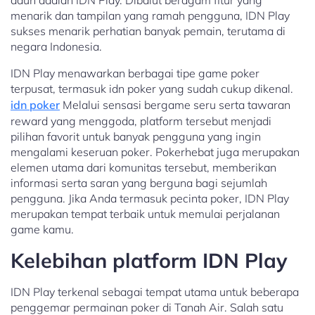
daun adalah IDN Play. Dibalut beragam fitur yang
menarik dan tampilan yang ramah pengguna, IDN Play
sukses menarik perhatian banyak pemain, terutama di
negara Indonesia.
IDN Play menawarkan berbagai tipe game poker
terpusat, termasuk idn poker yang sudah cukup dikenal.
idn poker
Melalui sensasi bergame seru serta tawaran
reward yang menggoda, platform tersebut menjadi
pilihan favorit untuk banyak pengguna yang ingin
mengalami keseruan poker. Pokerhebat juga merupakan
elemen utama dari komunitas tersebut, memberikan
informasi serta saran yang berguna bagi sejumlah
pengguna. Jika Anda termasuk pecinta poker, IDN Play
merupakan tempat terbaik untuk memulai perjalanan
game kamu.
Kelebihan platform IDN Play
IDN Play terkenal sebagai tempat utama untuk beberapa
penggemar permainan poker di Tanah Air. Salah satu