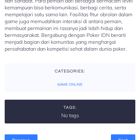
dan sahabat. Para pemain dari berbagai bermacam level
kemampuan bisa berkomunikasi, berbagi cerita, serta
mempelajari satu sama lain. Fasilitas fitur obrolan dalam
game juga memudahkan interaksi di antara pemain,
membuat permainan ini rasanya jadi lebih hidup dan
bermasyarakat. Bergabung dengan Poker IDN berarti
menjadi bagian dari komunitas yang menghargai
persahabatan dan kompetisi sehat dalam dunia poker.
CATEGORIES:
GAME ONLINE
TAGS:
No tags
Previous
Next