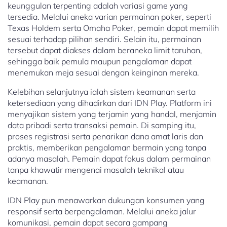
keunggulan terpenting adalah variasi game yang
tersedia. Melalui aneka varian permainan poker, seperti
Texas Holdem serta Omaha Poker, pemain dapat memilih
sesuai terhadap pilihan sendiri. Selain itu, permainan
tersebut dapat diakses dalam beraneka limit taruhan,
sehingga baik pemula maupun pengalaman dapat
menemukan meja sesuai dengan keinginan mereka.
Kelebihan selanjutnya ialah sistem keamanan serta
ketersediaan yang dihadirkan dari IDN Play. Platform ini
menyajikan sistem yang terjamin yang handal, menjamin
data pribadi serta transaksi pemain. Di samping itu,
proses registrasi serta penarikan dana amat laris dan
praktis, memberikan pengalaman bermain yang tanpa
adanya masalah. Pemain dapat fokus dalam permainan
tanpa khawatir mengenai masalah teknikal atau
keamanan.
IDN Play pun menawarkan dukungan konsumen yang
responsif serta berpengalaman. Melalui aneka jalur
komunikasi, pemain dapat secara gampang