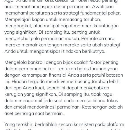
Agar Anda meraih kesuksesan di Pokerhebat, penting
agar memahami aspek dasar permainan. Awali dari
memahami peraturan serta strategi fundamental poker.
Mempelajari kapan untuk memasang taruhan,
mengangkat, atau melipat dapat memberi keuntungan
yang signifikan. Di samping itu, penting untuk
mengetahui pola permainan musuh. Perhatikan cara
mereka memainkan tangan mereka serta ubah strategi
Anda untuk mengantisipasi tindakan berikutnya.
Mengelola bankroll dengan bijak adalah faktor penting
dalam permainan poker. Tentukan batas taruhan yang
dengan kemampuan finansial Anda serta patuhi batasan
ini. Hindari tergodà mendrive memasang taruhan lebih
dari apa Anda kuat, sebab ini dapat menyebabkan
kerugian yang signifikan. Di samping itu, tidak ragu
dalam mengambil jeda saat anda merasa hilang fokus
dan emosi mendominasi permainan. Ketenangan adalah
aset berharga saat bermain.
Yang terakhir, berlatihlah secara konsisten pada platform