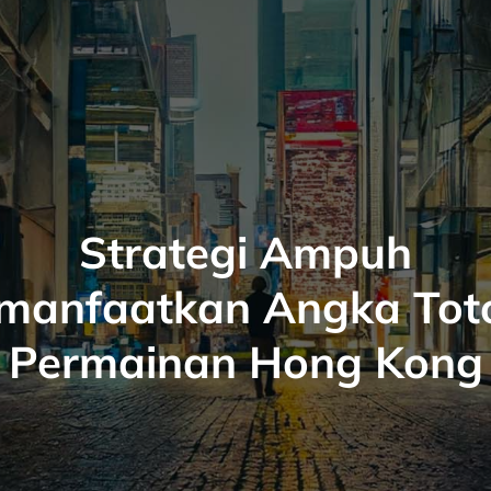
Strategi Ampuh
manfaatkan Angka Toto
Permainan Hong Kong