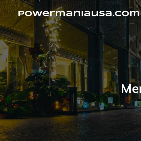
Skip
to
powermaniausa.com
content
Me