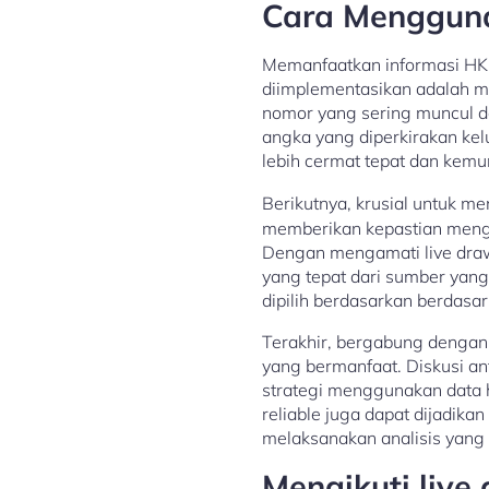
Cara Mengguna
Memanfaatkan informasi HK 
diimplementasikan adalah m
nomor yang sering muncul d
angka yang diperkirakan ke
lebih cermat tepat dan ke
Berikutnya, krusial untuk me
memberikan kepastian menge
Dengan mengamati live draw
yang tepat dari sumber yang 
dipilih berdasarkan berdasar
Terakhir, bergabung denga
yang bermanfaat. Diskusi an
strategi menggunakan data 
reliable juga dapat dijadika
melaksanakan analisis yang 
Mengikuti live