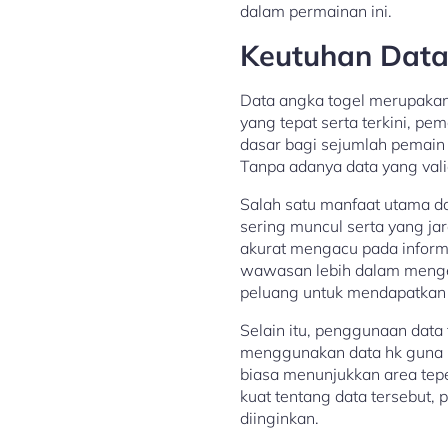
dalam permainan ini.
Keutuhan Data
Data angka togel merupakan
yang tepat serta terkini, pe
dasar bagi sejumlah pemain
Tanpa adanya data yang val
Salah satu manfaat utama da
sering muncul serta yang ja
akurat mengacu pada inform
wawasan lebih dalam mengen
peluang untuk mendapatka
Selain itu, penggunaan data
menggunakan data hk guna 
biasa menunjukkan area te
kuat tentang data tersebut
diinginkan.