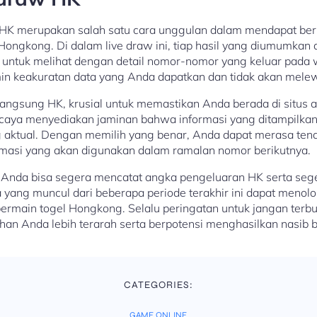
K merupakan salah satu cara unggulan dalam mendapat berita
Hongkong. Di dalam live draw ini, tiap hasil yang diumumkan 
ntuk melihat dengan detail nomor-nomor yang keluar pada 
in keakuratan data yang Anda dapatkan dan tidak akan melew
angsung HK, krusial untuk memastikan Anda berada di situs a
ercaya menyediakan jaminan bahwa informasi yang ditampilka
ng aktual. Dengan memilih yang benar, Anda dapat merasa te
ormasi yang akan digunakan dalam ramalan nomor berikutnya.
, Anda bisa segera mencatat angka pengeluaran HK serta sege
a yang muncul dari beberapa periode terakhir ini dapat men
 bermain togel Hongkong. Selalu peringatan untuk jangan terbu
han Anda lebih terarah serta berpotensi menghasilkan nasib b
CATEGORIES:
GAME ONLINE