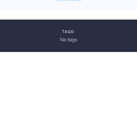
TAGS:
No tags