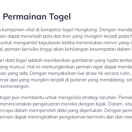
 Permainan Togel
 komponen vital di kompetisi togel Hongkong. Dengan menda
main dapat menelaah pola dan tren yang mungkin terjadi pada h
 untuk mengambil keputusan ketika menentukan nomor yang 
id, pemain berisiko tinggi akan kehilangan kesempatan dala
ri data togel adalah memberikan gambaran yang nyata tentan
rang muncul. Hal ini memungkinkan pemain agar dapat membua
asi yang ada. Dengan menyaksikan live draw hk secara rutin
ai apa yang mungkin terjadi di putaran yang mendatang, s
n kemenangan.
 togel pun membantu untuk mengelola strategi taruhan. Pema
merencanakan pengeluaran mereka dengan bijak. Dalam, sit
percaya dalam memperoleh data yang diperlukan. Dengan pe
, pemain dapat meningkatkan pengalaman bermain dan dan me