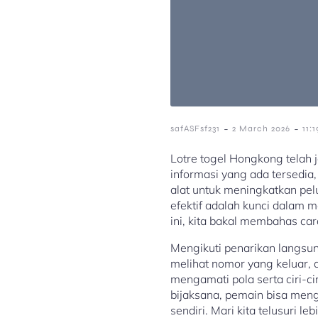
-
-
safASFsf231
2 March 2026
11:
Lotre togel Hongkong telah
informasi yang ada tersedia
alat untuk meningkatkan pel
efektif adalah kunci dalam 
ini, kita bakal membahas c
Mengikuti penarikan langsun
melihat nomor yang keluar, 
mengamati pola serta ciri-
bijaksana, pemain bisa men
sendiri. Mari kita telusuri