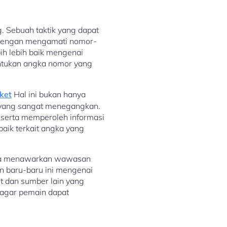
. Sebuah taktik yang dapat
. Dengan mengamati nomor-
ih lebih baik mengenai
entukan angka nomor yang
ket
Hal ini bukan hanya
 yang sangat menegangkan.
 serta memperoleh informasi
baik terkait angka yang
isa menawarkan wawasan
n baru-baru ini mengenai
t dan sumber lain yang
, agar pemain dapat