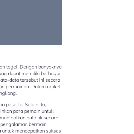
nan togel. Dengan banyaknya
rang dapat memiliki berbagai
ta-data tersebut ini secara
ran permainan. Dalam artikel
ongkong.
 peserta. Selain itu,
kinkan para pemain untuk
emanfaatkan data hk secara
n pengalaman bermain
gka untuk mendapatkan sukses