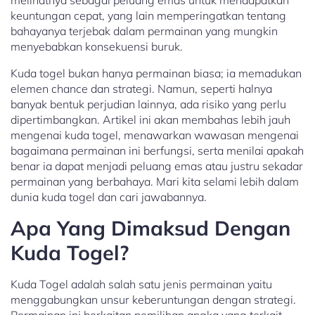
melihatnya sebagai peluang emas untuk mendapatkan
keuntungan cepat, yang lain memperingatkan tentang
bahayanya terjebak dalam permainan yang mungkin
menyebabkan konsekuensi buruk.
Kuda togel bukan hanya permainan biasa; ia memadukan
elemen chance dan strategi. Namun, seperti halnya
banyak bentuk perjudian lainnya, ada risiko yang perlu
dipertimbangkan. Artikel ini akan membahas lebih jauh
mengenai kuda togel, menawarkan wawasan mengenai
bagaimana permainan ini berfungsi, serta menilai apakah
benar ia dapat menjadi peluang emas atau justru sekadar
permainan yang berbahaya. Mari kita selami lebih dalam
dunia kuda togel dan cari jawabannya.
Apa Yang Dimaksud Dengan
Kuda Togel?
Kuda Togel adalah salah satu jenis permainan yaitu
menggabungkan unsur keberuntungan dengan strategi.