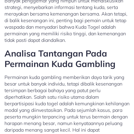
Banyak penggemar yang himpun untuk mendiskusikan
strategi, menyebarkan informasi tentang kuda, serta
merayakan bersama kemenangan bersama. Akan tetapi,
di balik kesenangan ini, penting bagi pemain untuk tetap
waspada dan menyadari bahwa Kuda Togel adalah
permainan yang memiliki risiko tinggi, dan kemenangan
tidak pasti dapat diandalkan.
Analisa Tantangan Pada
Permainan Kuda Gambling
Permainan kuda gambling memberikan daya tarik yang
besar untuk banyak individu, tetapi dibalik kesenangan
tersimpan berbagai bahaya yang patut perlu
diperhatikan. Salah satu risiko utama dalam
berpartisipasi kuda togel adalah kemungkinan kehilangan
modal yang diinvestasikan. Pada sejumlah kasus, para
peserta mungkin terpancing untuk terus bermain dengan
harapan menang besar, namun kenyataannya peluang
daripada menang sangat kecil. Hal ini dapat