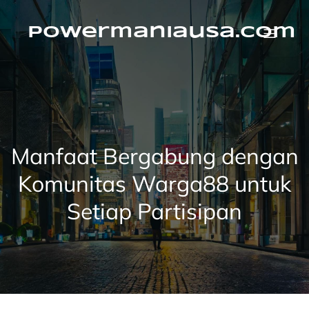
Skip
to
content
powermaniausa.com
Manfaat Bergabung dengan
Komunitas Warga88 untuk
Setiap Partisipan