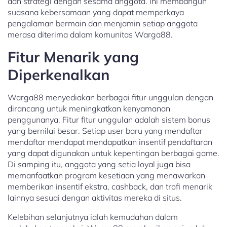
dan strategi dengan sesama anggota. Ini membangun
suasana kebersamaan yang dapat memperkaya
pengalaman bermain dan menjamin setiap anggota
merasa diterima dalam komunitas Warga88.
Fitur Menarik yang
Diperkenalkan
Warga88 menyediakan berbagai fitur unggulan dengan
dirancang untuk meningkatkan kenyamanan
penggunanya. Fitur fitur unggulan adalah sistem bonus
yang bernilai besar. Setiap user baru yang mendaftar
mendaftar mendapat mendapatkan insentif pendaftaran
yang dapat digunakan untuk kepentingan berbagai game.
Di samping itu, anggota yang setia loyal juga bisa
memanfaatkan program kesetiaan yang menawarkan
memberikan insentif ekstra, cashback, dan trofi menarik
lainnya sesuai dengan aktivitas mereka di situs.
Kelebihan selanjutnya ialah kemudahan dalam