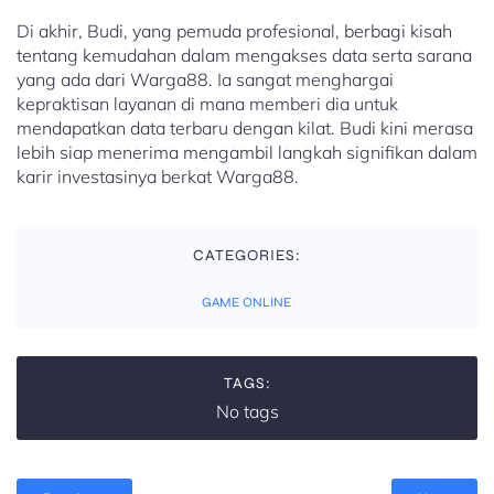
Di akhir, Budi, yang pemuda profesional, berbagi kisah
tentang kemudahan dalam mengakses data serta sarana
yang ada dari Warga88. Ia sangat menghargai
kepraktisan layanan di mana memberi dia untuk
mendapatkan data terbaru dengan kilat. Budi kini merasa
lebih siap menerima mengambil langkah signifikan dalam
karir investasinya berkat Warga88.
CATEGORIES:
GAME ONLINE
TAGS:
No tags