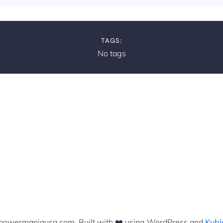
TAGS:
No tags
powermaniausa.com. Built with ❤️ using WordPress and
Kubi