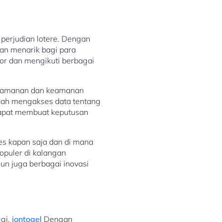
perjudian lotere. Dengan
dan menarik bagi para
or dan mengikuti berbagai
enyamanan dan keamanan
dah mengakses data tentang
 dapat membuat keputusan
ses kapan saja dan di mana
populer di kalangan
un juga berbagai inovasi
ggi.
iontogel
Dengan