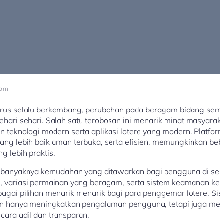
 pm
erus selalu berkembang, perubahan pada beragam bidang sem
ri sehari. Salah satu terobosan ini menarik minat masyarak
teknologi modern serta aplikasi lotere yang modern. Platfo
ang lebih baik aman terbuka, serta efisien, memungkinkan b
g lebih praktis.
, banyaknya kemudahan yang ditawarkan bagi pengguna di sel
, variasi permainan yang beragam, serta sistem keamanan 
agai pilihan menarik menarik bagi para penggemar lotere. Si
kan hanya meningkatkan pengalaman pengguna, tetapi juga m
cara adil dan transparan.