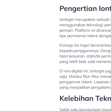
Pengertian Ion
Iontogel merupakan sebuah 
menggunakan teknologi yang,
pemain. Platform ini diran
tipe permainan lotere denga
Konsep ion togel berorient
kepada penggunanya. Dengan
hasil keluaran, statistik 
yang lebih baik saat menent
Di era digital ini, Iontoge
saja. Melalui fitur-fitur me
penggemar lotere. Layanan i
yang menjadikan pengalaman
Kelebihan Tekn
Salah satu keuntungan inova