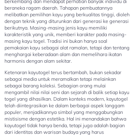
berkembang dan mendapat perhatian banyak individu di
beraneka ragam daerah. Tahapan pembuatannya
melibatkan pemilihan kayu yang berkualitas tinggi, dioleh
dengan teknik yang diturunkan dari generasi ke generasi
berikutnya. Masing-masing jenis kayu memiliki
karakteristik yang unik, memberi karakter pada masing-
masing kayu togel. Tradisi ini bukan hanya soal
pemakaian kayu sebagai alat ramalan, tetapi dan tentang
menghargai keberadaan alam dan memelihara ikatan
harmonis dengan alam sekitar.
Ketenaran kayutogel terus bertambah, bukan sekadar
sebagai media untuk meramalkan tetapi melainkan
sebagai barang koleksi. Sebagian orang mulai
mengambil nilai nilai seni dan sejarah di balik setiap kayu
togel yang dihasilkan. Dalam konteks modern, kayutogel
telah diintegrasikan ke dalam berbagai aspek langgam
populer, menjadikannya simbol yang menggabungkan
mistisisme dengan estetika. Hal ini menandakan bahwa
kayutogel tidak hanya benda, tetapi juga adalah bagian
dari identitas dan warisan budaya yang harus