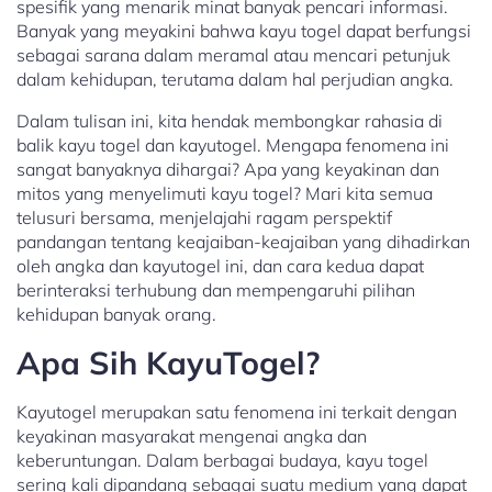
spesifik yang menarik minat banyak pencari informasi.
Banyak yang meyakini bahwa kayu togel dapat berfungsi
sebagai sarana dalam meramal atau mencari petunjuk
dalam kehidupan, terutama dalam hal perjudian angka.
Dalam tulisan ini, kita hendak membongkar rahasia di
balik kayu togel dan kayutogel. Mengapa fenomena ini
sangat banyaknya dihargai? Apa yang keyakinan dan
mitos yang menyelimuti kayu togel? Mari kita semua
telusuri bersama, menjelajahi ragam perspektif
pandangan tentang keajaiban-keajaiban yang dihadirkan
oleh angka dan kayutogel ini, dan cara kedua dapat
berinteraksi terhubung dan mempengaruhi pilihan
kehidupan banyak orang.
Apa Sih KayuTogel?
Kayutogel merupakan satu fenomena ini terkait dengan
keyakinan masyarakat mengenai angka dan
keberuntungan. Dalam berbagai budaya, kayu togel
sering kali dipandang sebagai suatu medium yang dapat