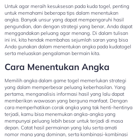
Untuk agar meraih kesuksesan pada kuda togel, penting
untuk memahami beberapa tips dalam menentukan
angka. Banyak unsur yang dapat mempengaruhi hasil
pengundian, dan dengan strategi yang benar, Anda dapat
menggandakan peluang agar menang. Di dalam tulisan
ini ini, kita hendak membahas sejumlah saran yang bisa
Anda gunakan dalam menentukan angka pada kudatogel
serta meluaskan pengalaman bermain kita.
Cara Menentukan Angka
Memilih angka dalam game togel memerlukan strategi
yang dalam memperbesar peluang keberhasilan. Yang
pertama, menganalisis informasi hasil yang lalu dapat
memberikan wawasan yang berguna manfaat. Dengan
cara memperhatikan corak angka yang tak henti-hentinya
terjadi, kamu bisa menemukan angka-angka yang
mempunyai peluang lebih besar untuk terjadi di masa
depan. Catat hasil permainan yang lalu serta amati
nomor mana yang dominan, serta kombinasi-kombinasi