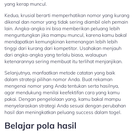
yang kerap muncul.
Kedua, krusial berarti memperhatikan nomor yang kurang
dikenal dan nomor yang tidak sering diambil oleh pemain
lain. Angka-angka ini bisa memberikan peluang lebih
menguntungkan jika mampu muncul, karena kamu bakal
mendapatkan kemungkinan kemenangan lebih lebih
tinggi dari kurang dari kompetitor. Usahakan menjauh
dari angka-angka yang terlalu biasa, walaupun
ketenarannya sering membuat itu terlihat menjanjikan.
Selanjutnya, manfaatkan metode catatan yang baik
dalam strategi pilihan nomor Anda. Buat rekaman
mengenai nomor yang Anda tentukan serta hasilnya,
agar mendukung menilai keefektifan cara yang kamu
pakai. Dengan pengelolaan yang, kamu bakal mampu
menyelaraskan strategi Anda sesuai dengan perubahan
hasil dan meningkatkan peluang success dalam togel.
Belajar pola hasil