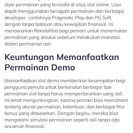
style permainan yang tersedia di situs slot online. User
dapat menggunakan beragam permainan dari berbagai
developer, contohnya Pragmatic Play dan PG Soft,
dengan tanpa batasan atau kewajiban finansial. Ini
menawarkan fleksibilitas bagi pemain untuk menemukan
permainan yang disukai sebelum melakukan investasi
dalam permainan asli.
Keuntungan Memanfaatkan
Permainan Demo
Memanfaatkan slot demo memberikan kesempatan bagi
pengguna pemula untuk berkenalan berbagai tipe
permainan slot tanpa harus mempertaruhkan uang asli.
Ini amat menguntungkan, karena pemain bisa memahami
tentang aturan permainan, ketentuan, dan berbagai fitur
bonus yang ditawarkan. Dengan begitu, mereka bisa
mengalami simulasi permainan seperti asli tanpa ada
ancaman finansial.