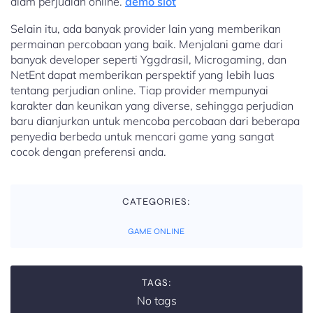
alam perjudian online.
demo slot
Selain itu, ada banyak provider lain yang memberikan
permainan percobaan yang baik. Menjalani game dari
banyak developer seperti Yggdrasil, Microgaming, dan
NetEnt dapat memberikan perspektif yang lebih luas
tentang perjudian online. Tiap provider mempunyai
karakter dan keunikan yang diverse, sehingga perjudian
baru dianjurkan untuk mencoba percobaan dari beberapa
penyedia berbeda untuk mencari game yang sangat
cocok dengan preferensi anda.
CATEGORIES:
GAME ONLINE
TAGS:
No tags