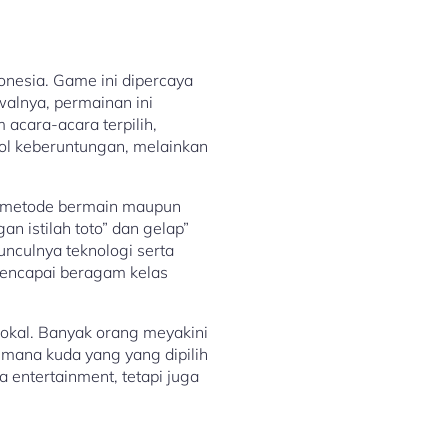
nesia. Game ini dipercaya
walnya, permainan ini
acara-acara terpilih,
bol keberuntungan, melainkan
gi metode bermain maupun
n istilah toto” dan gelap”
nculnya teknologi serta
 mencapai beragam kelas
okal. Banyak orang meyakini
 mana kuda yang yang dipilih
 entertainment, tetapi juga