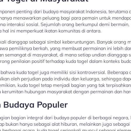
mponen penting dari budaya masyarakat Indonesia, terutama d
an hanya menawarkan peluang bagi para pemain untuk mendapa
na interaksi sosial. Sejumlah orang berkumpul demi bermain
a hal ini memperkuat ikatan komunitas di antara.
ng kali dianggap sebagai simbol keberuntungan. Banyak oran
a pemiliknya berkah, yang membuat permainan ini lebih dari 
an semangat di masyarakat, di mana setiap undian dianggap 
ong penilaian positif terhadap kuda togel dalam konteks buda
i bahwa kuda togel juga memiliki sisi kontroversial. Beberap
lkan oleh perjudian pada individu dan keluarga, sehingga d
emikian, kuda togel tetap menjadi bagian yang tak terpisahka
n kerumitan hubungan masyarakat dengan permainan dan hara
n Budaya Populer
gian bagian integral dari budaya populer di berbagai negara, 
p bukan hanya sebagai alat hiburan, melainkan juga sebagai b
berbagai acara, kuda togel seringkali muncul sebagai elemen