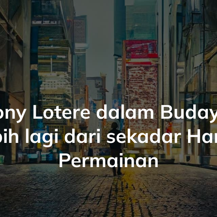
ony Lotere dalam Buday
ih lagi dari sekadar H
Permainan