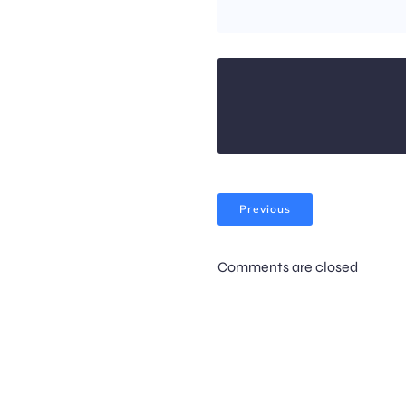
Previous
Comments are closed