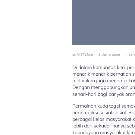
-
-
safASFsf231
6 June 2026
5:46
Di dalam komunitas kita, pe
menarik menarik perhatian 
melainkan juga menampilkan
Dengan menggabungkan unsur
sehari-hari bagi banyak ora
Permainan kuda togel semaki
berinteraksi sosial sosial. 
berbagai kelas masyarakat 
lebih dari sekadar hanya s
kebudayaan masyarakat kita