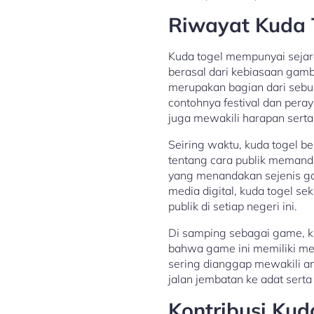
Riwayat Kuda 
Kuda togel mempunyai sejar
berasal dari kebiasaan gamb
merupakan bagian dari sebua
contohnya festival dan pera
juga mewakili harapan serta
Seiring waktu, kuda togel 
tentang cara publik memandan
yang menandakan sejenis ga
media digital, kuda togel s
publik di setiap negeri ini.
Di samping sebagai game, k
bahwa game ini memiliki mem
sering dianggap mewakili an
jalan jembatan ke adat sert
Kontribusi Kud