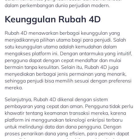
dalam perkembangan dunia perjudian modern.
Keunggulan Rubah 4D
Rubah 4D menawarkan berbagai keunggulan yang
menjadikannya pilihan utama bagi para penjudi. Salah
satu keunggulan utama adalah kemudahan dalam
mengakses platform ini. Dengan antarmuka yang intuitif,
pengguna dapat dengan cepat mendaftar dan mulai
bermain tanpa kesulitan. Selain itu, Rubah 4D juga
menyediakan berbagai jenis permainan yang menarik,
sehingga penjudi bisa memilih sesuai dengan preferensi
mereka.
Selanjutnya, Rubah 4D dikenal dengan sistem
pembayaran yang cepat dan aman. Pengguna tidak perlu
khawatir tentang keamanan transaksi mereka, karena
platform ini menggunakan teknologi enkripsi terbaru
untuk melindungi data dan dana pengguna. Dengan
proses penarikan dana yang efisien, para pemain dapat