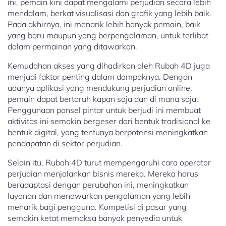
ini, pemain kini dapat mengalami perjudian secara lebih
mendalam, berkat visualisasi dan grafik yang lebih baik.
Pada akhirnya, ini menarik lebih banyak pemain, baik
yang baru maupun yang berpengalaman, untuk terlibat
dalam permainan yang ditawarkan.
Kemudahan akses yang dihadirkan oleh Rubah 4D juga
menjadi faktor penting dalam dampaknya. Dengan
adanya aplikasi yang mendukung perjudian online,
pemain dapat bertaruh kapan saja dan di mana saja.
Penggunaan ponsel pintar untuk berjudi ini membuat
aktivitas ini semakin bergeser dari bentuk tradisional ke
bentuk digital, yang tentunya berpotensi meningkatkan
pendapatan di sektor perjudian.
Selain itu, Rubah 4D turut mempengaruhi cara operator
perjudian menjalankan bisnis mereka. Mereka harus
beradaptasi dengan perubahan ini, meningkatkan
layanan dan menawarkan pengalaman yang lebih
menarik bagi pengguna. Kompetisi di pasar yang
semakin ketat memaksa banyak penyedia untuk