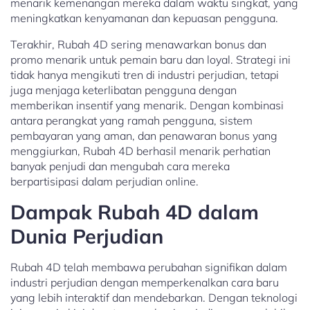
menarik kemenangan mereka dalam waktu singkat, yang
meningkatkan kenyamanan dan kepuasan pengguna.
Terakhir, Rubah 4D sering menawarkan bonus dan
promo menarik untuk pemain baru dan loyal. Strategi ini
tidak hanya mengikuti tren di industri perjudian, tetapi
juga menjaga keterlibatan pengguna dengan
memberikan insentif yang menarik. Dengan kombinasi
antara perangkat yang ramah pengguna, sistem
pembayaran yang aman, dan penawaran bonus yang
menggiurkan, Rubah 4D berhasil menarik perhatian
banyak penjudi dan mengubah cara mereka
berpartisipasi dalam perjudian online.
Dampak Rubah 4D dalam
Dunia Perjudian
Rubah 4D telah membawa perubahan signifikan dalam
industri perjudian dengan memperkenalkan cara baru
yang lebih interaktif dan mendebarkan. Dengan teknologi