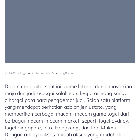
-
-
safASFsf231
3 June 2026
4:58 am
Dalam era digital saat ini, game lotre di dunia maya kian
maju dan jadi sebagai salah satu kegiatan yang sangat
dihargai para para penggemar judi. Salah satu platform
yang mendapat perhatian adalah jeniustoto, yang
memberikan berbagai macam-macam game togel dari
berbagai macam-macam market, seperti togel Sydney,
togel Singapore, lotre Hongkong, dan toto Makau.
Dengan adanya akses mudah akses yang mudah dan