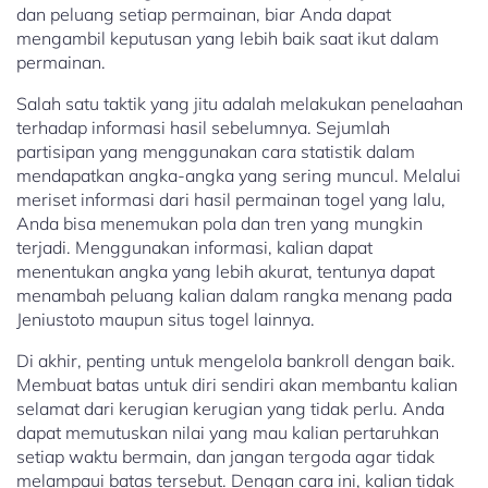
dan peluang setiap permainan, biar Anda dapat
mengambil keputusan yang lebih baik saat ikut dalam
permainan.
Salah satu taktik yang jitu adalah melakukan penelaahan
terhadap informasi hasil sebelumnya. Sejumlah
partisipan yang menggunakan cara statistik dalam
mendapatkan angka-angka yang sering muncul. Melalui
meriset informasi dari hasil permainan togel yang lalu,
Anda bisa menemukan pola dan tren yang mungkin
terjadi. Menggunakan informasi, kalian dapat
menentukan angka yang lebih akurat, tentunya dapat
menambah peluang kalian dalam rangka menang pada
Jeniustoto maupun situs togel lainnya.
Di akhir, penting untuk mengelola bankroll dengan baik.
Membuat batas untuk diri sendiri akan membantu kalian
selamat dari kerugian kerugian yang tidak perlu. Anda
dapat memutuskan nilai yang mau kalian pertaruhkan
setiap waktu bermain, dan jangan tergoda agar tidak
melampaui batas tersebut. Dengan cara ini, kalian tidak