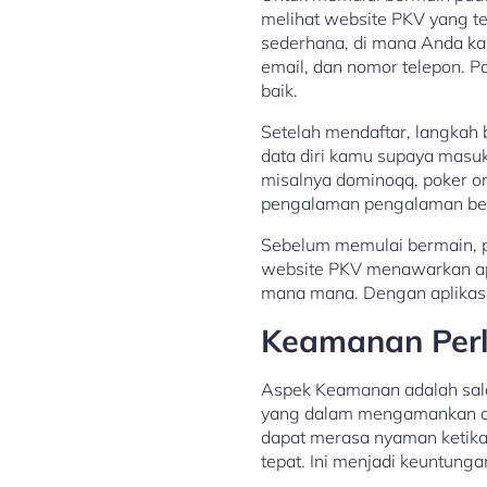
melihat website PKV yang te
sederhana, di mana Anda kam
email, dan nomor telepon. P
baik.
Setelah mendaftar, langkah 
data diri kamu supaya masuk
misalnya dominoqq, poker on
pengalaman pengalaman ber
Sebelum memulai bermain, p
website PKV menawarkan apli
mana mana. Dengan aplikasi,
Keamanan Perl
Aspek Keamanan adalah sala
yang dalam mengamankan data
dapat merasa nyaman ketika 
tepat. Ini menjadi keuntunga