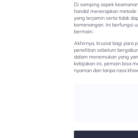
Di samping aspek keamanan t
handal menerapkan metode f
yang terjamin serta tidak 
kemenangan. Ini berfungsi
bermain.
Akhirnya, krusial bagi para
penelitian sebelum bergabu
dalam menemukan yang yang
kebijakan ini, pemain bisa 
nyaman dan tanpa rasa khawa