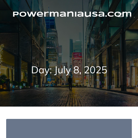
Skip
to
content
powermaniausa.com
Day:
July 8, 2025