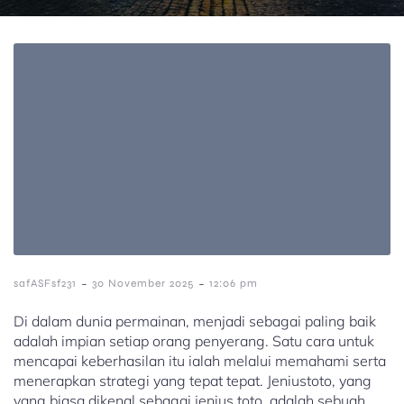
-
-
safASFsf231
30 November 2025
12:06 pm
Di dalam dunia permainan, menjadi sebagai paling baik
adalah impian setiap orang penyerang. Satu cara untuk
mencapai keberhasilan itu ialah melalui memahami serta
menerapkan strategi yang tepat tepat. Jeniustoto, yang
yang biasa dikenal sebagai jenius toto, adalah sebuah