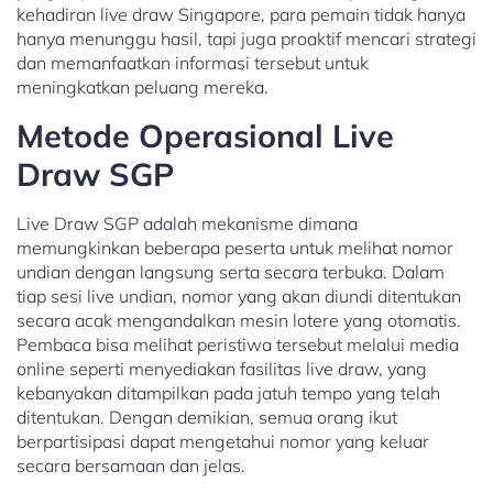
kehadiran live draw Singapore, para pemain tidak hanya
hanya menunggu hasil, tapi juga proaktif mencari strategi
dan memanfaatkan informasi tersebut untuk
meningkatkan peluang mereka.
Metode Operasional Live
Draw SGP
Live Draw SGP adalah mekanisme dimana
memungkinkan beberapa peserta untuk melihat nomor
undian dengan langsung serta secara terbuka. Dalam
tiap sesi live undian, nomor yang akan diundi ditentukan
secara acak mengandalkan mesin lotere yang otomatis.
Pembaca bisa melihat peristiwa tersebut melalui media
online seperti menyediakan fasilitas live draw, yang
kebanyakan ditampilkan pada jatuh tempo yang telah
ditentukan. Dengan demikian, semua orang ikut
berpartisipasi dapat mengetahui nomor yang keluar
secara bersamaan dan jelas.