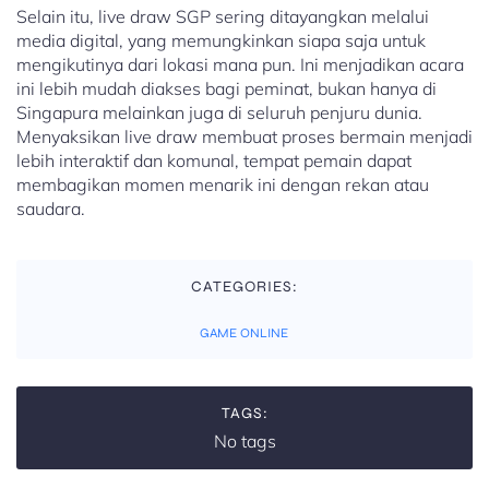
Selain itu, live draw SGP sering ditayangkan melalui
media digital, yang memungkinkan siapa saja untuk
mengikutinya dari lokasi mana pun. Ini menjadikan acara
ini lebih mudah diakses bagi peminat, bukan hanya di
Singapura melainkan juga di seluruh penjuru dunia.
Menyaksikan live draw membuat proses bermain menjadi
lebih interaktif dan komunal, tempat pemain dapat
membagikan momen menarik ini dengan rekan atau
saudara.
CATEGORIES:
GAME ONLINE
TAGS:
No tags