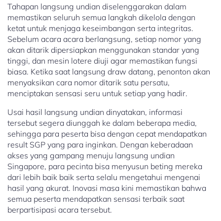
Tahapan langsung undian diselenggarakan dalam
memastikan seluruh semua langkah dikelola dengan
ketat untuk menjaga keseimbangan serta integritas.
Sebelum acara acara berlangsung, setiap nomor yang
akan ditarik dipersiapkan menggunakan standar yang
tinggi, dan mesin lotere diuji agar memastikan fungsi
biasa. Ketika saat langsung draw datang, penonton akan
menyaksikan cara nomor ditarik satu persatu,
menciptakan sensasi seru untuk setiap yang hadir.
Usai hasil langsung undian dinyatakan, informasi
tersebut segera diunggah ke dalam beberapa media,
sehingga para peserta bisa dengan cepat mendapatkan
result SGP yang para inginkan. Dengan keberadaan
akses yang gampang menuju langsung undian
Singapore, para pecinta bisa menyusun beting mereka
dari lebih baik baik serta selalu mengetahui mengenai
hasil yang akurat. Inovasi masa kini memastikan bahwa
semua peserta mendapatkan sensasi terbaik saat
berpartisipasi acara tersebut.