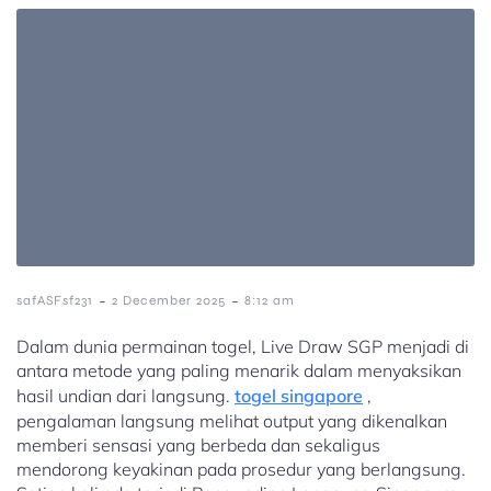
-
-
safASFsf231
2 December 2025
8:12 am
Dalam dunia permainan togel, Live Draw SGP menjadi di
antara metode yang paling menarik dalam menyaksikan
hasil undian dari langsung.
togel singapore
,
pengalaman langsung melihat output yang dikenalkan
memberi sensasi yang berbeda dan sekaligus
mendorong keyakinan pada prosedur yang berlangsung.