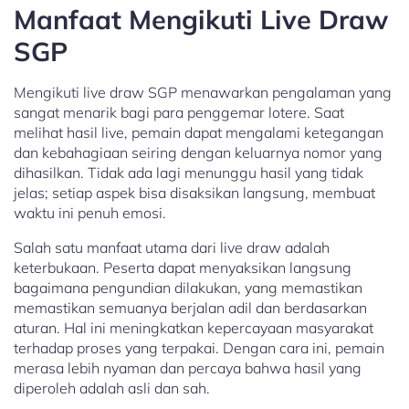
Manfaat Mengikuti Live Draw
SGP
Mengikuti live draw SGP menawarkan pengalaman yang
sangat menarik bagi para penggemar lotere. Saat
melihat hasil live, pemain dapat mengalami ketegangan
dan kebahagiaan seiring dengan keluarnya nomor yang
dihasilkan. Tidak ada lagi menunggu hasil yang tidak
jelas; setiap aspek bisa disaksikan langsung, membuat
waktu ini penuh emosi.
Salah satu manfaat utama dari live draw adalah
keterbukaan. Peserta dapat menyaksikan langsung
bagaimana pengundian dilakukan, yang memastikan
memastikan semuanya berjalan adil dan berdasarkan
aturan. Hal ini meningkatkan kepercayaan masyarakat
terhadap proses yang terpakai. Dengan cara ini, pemain
merasa lebih nyaman dan percaya bahwa hasil yang
diperoleh adalah asli dan sah.