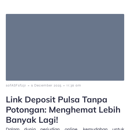
-
-
safASFsf231
9 December 2025
11:36 am
Link Deposit Pulsa Tanpa
Potongan: Menghemat Lebih
Banyak Lagi!
Dalam dunia perjudian online, kemudahan untuk