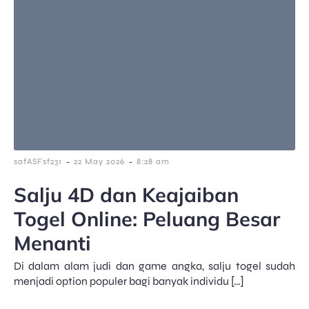
-
-
safASFsf231
22 May 2026
8:28 am
Salju 4D dan Keajaiban
Togel Online: Peluang Besar
Menanti
Di dalam alam judi dan game angka, salju togel sudah
menjadi option populer bagi banyak individu […]