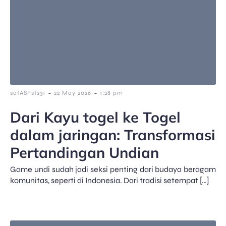
-
-
safASFsf231
22 May 2026
1:28 pm
Dari Kayu togel ke Togel
dalam jaringan: Transformasi
Pertandingan Undian
Game undi sudah jadi seksi penting dari budaya beragam
komunitas, seperti di Indonesia. Dari tradisi setempat […]