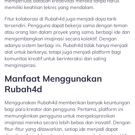
memperluas batasan kreativitas mereka tanpa harus
memiliki keahlian teknis yang mendalam.
Fitur kolaborasi di Rubah4d juga menjadi daya tarik
tersendiri. Pengguna dapat bekerja sama dengan teman
atau orang lain dalam proyek yang sama, berbagi ide dan
mengembangkan imajinasi secara kolektif. Dengan
adanya sistem berbagi ini, Rubah4d tidak hanya menjadi
alat untuk berkarya, tetapi juga menjadi platform bagi
komunitas kreatif untuk berinteraksi dan saling
menginspirasi.
Manfaat Menggunakan
Rubah4d
Menggunakan Rubah4d memberikan banyak keuntungan
bagi para kreator dan pengguna. Pertama, platform ini
memungkinkan pengguna untuk mengekspresikan
imajinasi mereka secara lebih bebas dan inovatif. Dengan
fitur-fitur yang ditawarkan, setiap ide menjadi dapat